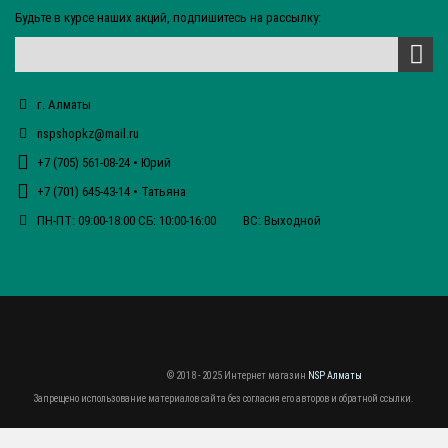
Будьте в курсе наших акций, подпишитесь на рассылку:
г. Алматы
nspshopkz@mail.ru
+7 (705) 561-08-24 • Юрий
+7 (701) 645-43-14 • Татьяна
ПН-ПТ: 09:00-18:00 СБ: 10:00-16:00 ВС: Выходной
© 2018 - 2025 Интернет магазин
NSP Алматы
Запрещено использование материалов сайта без согласия его авторов и обратной ссылки.