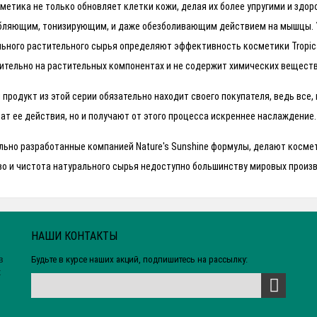
метика не только обновляет клетки кожи, делая их более упругими и здоро
бляющим, тонизирующим, и даже обезболивающим действием на мышцы. 
ьного растительного сырья определяют эффективность косметики Tropical
ительно на растительных компонентах и не содержит химических веществ
продукт из этой серии обязательно находит своего покупателя, ведь все,
ат ее действия, но и получают от этого процесса искреннее наслаждение.
ьно разработанные компанией Nature's Sunshine формулы, делают космети
во и чистота натурального сырья недоступно большинству мировых произ
НАШИ КОНТАКТЫ
Будьте в курсе наших акций, подпишитесь на рассылку:
в
х