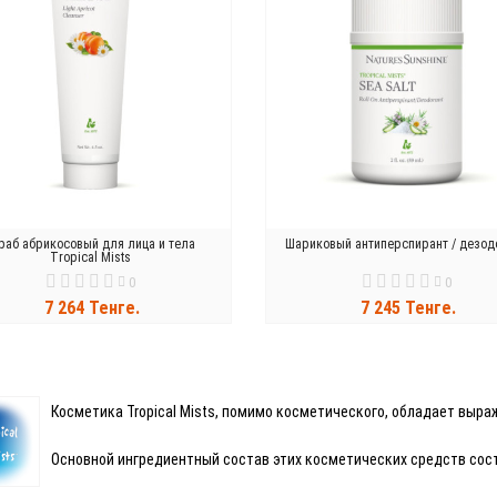
раб абрикосовый для лица и тела
Шариковый антиперспирант / дезод
Tropical Mists
0
0
7 264 Тенге.
7 245 Тенге.
В КОРЗИНУ
В КОРЗИНУ
Косметика Tropical Mists, помимо косметического, обладает вы
Основной ингредиентный состав этих косметических средств сос