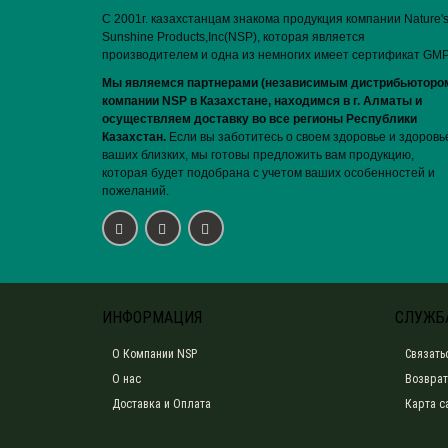
С 2001г. казахстанцам знакома продукция компании Nature'
Sunshine Products,Inc(NSP), которая является
производителем и одна из немногих имеет сертификат GMP
Мы являемся партнерами (независимым дистрибьюторо
компании NSP в Казахстане, находимся в г. Алматы и
осуществляем доставку во все регионы Республики
Казахстан.
Если вы заботитесь о своем здоровье и здоровь
ваших близких, мы готовы предложить вам продукцию,
которая будет подобрана с учетом ваших особенностей и
пожеланий.
ИНФОРМАЦИЯ
СЛУЖБ
О Компании NSP
Связать
О нас
Возврат
Доставка и Оплата
Карта с