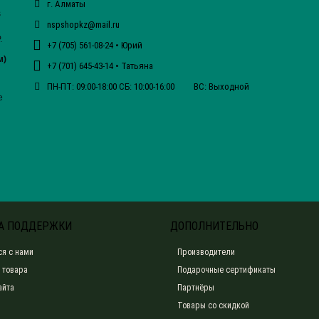
г. Алматы
s
nspshopkz@mail.ru
.
+7 (705) 561-08-24 • Юрий
м)
+7 (701) 645-43-14 • Татьяна
ПН-ПТ: 09:00-18:00 СБ: 10:00-16:00 ВС: Выходной
е
А ПОДДЕРЖКИ
ДОПОЛНИТЕЛЬНО
ся с нами
Производители
 товара
Подарочные сертификаты
айта
Партнёры
Товары со скидкой