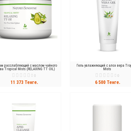
ам расслабляющий с маслом чайного
Гель увлажняющий с алоэ вера Tro
ва Tropical Mists (RELAXING TT OIL)
Mists
0
0
11 373 Тенге.
6 500 Тенге.
В КОРЗИНУ
В КОРЗИНУ