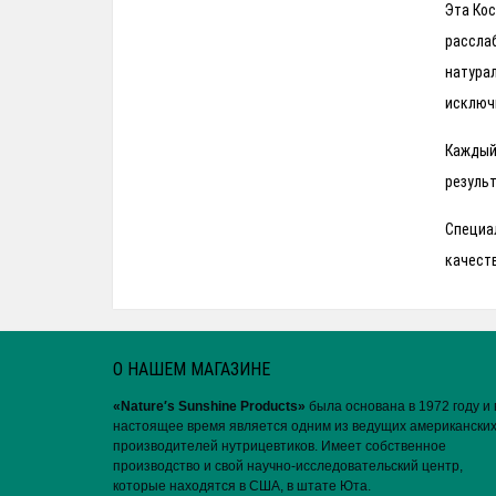
Эта Кос
рассла
натурал
исключ
Каждый 
результ
Специал
качест
О НАШЕМ МАГАЗИНЕ
«Nature′s Sunshine Products»
была основана в 1972 году и 
настоящее время является одним из ведущих американски
производителей нутрицевтиков. Имеет собственное
производство и свой научно-исследовательский центр,
которые находятся в США, в штате Юта.