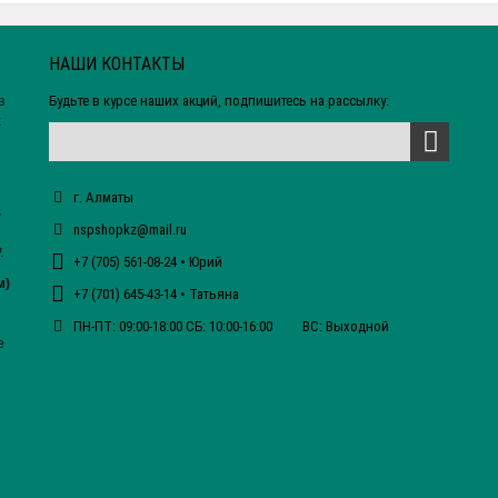
НАШИ КОНТАКТЫ
Будьте в курсе наших акций, подпишитесь на рассылку:
в
х
г. Алматы
s
nspshopkz@mail.ru
.
+7 (705) 561-08-24 • Юрий
м)
+7 (701) 645-43-14 • Татьяна
ПН-ПТ: 09:00-18:00 СБ: 10:00-16:00 ВС: Выходной
е