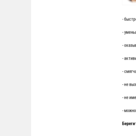
- быст
- умен
- оказ
- актив
- смягч
- не вы
- не и
- можно
Береги