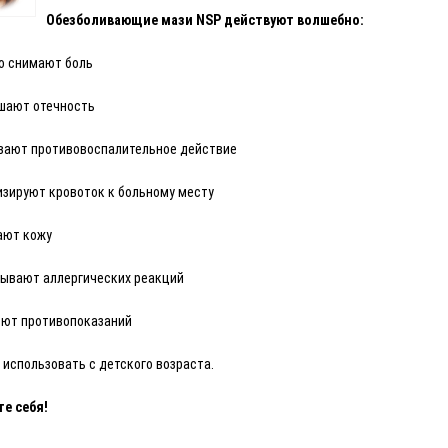
Обезболивающие мази NSP действуют волшебно:
ро снимают боль
ьшают отечность
ывают противовоспалительное действие
изируют кровоток к больному месту
ают кожу
зывают аллергических реакций
меют противопоказаний
 использовать с детского возраста.
те себя!