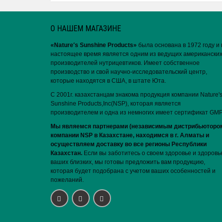
О НАШЕМ МАГАЗИНЕ
«Nature′s Sunshine Products»
была основана в 1972 году и 
настоящее время является одним из ведущих американски
производителей нутрицевтиков. Имеет собственное
производство и свой научно-исследовательский центр,
которые находятся в США, в штате Юта.
С 2001г. казахстанцам знакома продукция компании Nature'
Sunshine Products,Inc(NSP), которая является
производителем и одна из немногих имеет сертификат GMP
Мы являемся партнерами (независимым дистрибьюторо
компании NSP в Казахстане, находимся в г. Алматы и
осуществляем доставку во все регионы Республики
Казахстан.
Если вы заботитесь о своем здоровье и здоровь
ваших близких, мы готовы предложить вам продукцию,
которая будет подобрана с учетом ваших особенностей и
пожеланий.