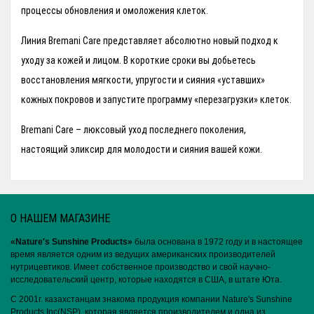
процессы обновления и омоложения клеток.
Линия Bremani Care представляет абсолютно новый подход к
уходу за кожей и лицом. В короткие сроки вы добьетесь
восстановления мягкости, упругости и сияния «уставших»
кожных покровов и запустите программу «перезагрузки» клеток.
Bremani Care – люксовый уход последнего поколения,
настоящий эликсир для молодости и сияния вашей кожи.
О НАШЕМ МАГАЗИНЕ
«Nature′s Sunshine Products»
была основана в 1972 году и в настоящее
время является одним из ведущих американских производителей
нутрицевтиков. Имеет собственное производство и свой научно-
исследовательский центр, которые находятся в США, в штате Юта.
С 2001г. казахстанцам знакома продукция компании Nature's Sunshine
Products,Inc(NSP), которая является производителем и одна из