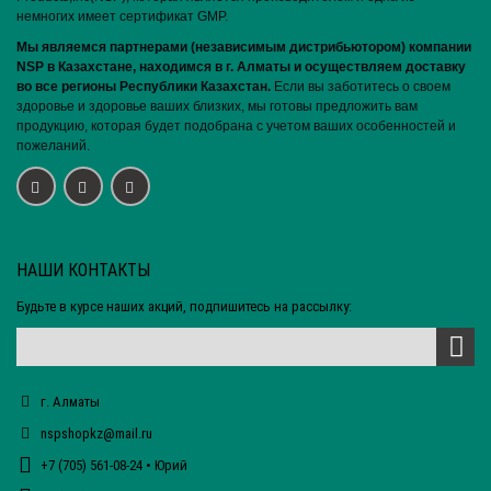
немногих имеет сертификат GMP.
Мы являемся партнерами (независимым дистрибьютором) компании
NSP в Казахстане, находимся в г. Алматы и осуществляем доставку
во все регионы Республики Казахстан.
Если вы заботитесь о своем
здоровье и здоровье ваших близких, мы готовы предложить вам
продукцию, которая будет подобрана с учетом ваших особенностей и
пожеланий.
НАШИ КОНТАКТЫ
Будьте в курсе наших акций, подпишитесь на рассылку:
г. Алматы
nspshopkz@mail.ru
+7 (705) 561-08-24 • Юрий