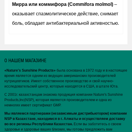
Мирра или коммифора (Commifora molmol)
–
оказывает спазмолитическое действие, снимает
боль, обладает антибактериальной активностью.
О НАШЕМ МАГАЗИНЕ
«Nature′s Sunshine Products»
была основана в 1972 году и в настоящее
время является одним из ведущих американских производителей
нутрицевтиков. Имеет собственное производство и свой научно-
исследовательский центр, которые находятся в США, в штате Юта.
С 2001г. казахстанцам знакома продукция компании Nature's Sunshine
Products,Inc(NSP), которая является производителем и одна из
немногих имеет сертификат GMP.
Мы являемся партнерами (независимым дистрибьютором) компании
NSP в Казахстане, находимся в г. Алматы и осуществляем доставку
во все регионы Республики Казахстан.
Если вы заботитесь о своем
здоровье и здоровье ваших близких, мы готовы предложить вам