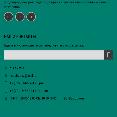
продукцию, которая будет подобрана с учетом ваших особенностей и
пожеланий.
НАШИ КОНТАКТЫ
Будьте в курсе наших акций, подпишитесь на рассылку:
г. Алматы
nspshopkz@mail.ru
+7 (705) 561-08-24 • Юрий
+7 (701) 645-43-14 • Татьяна
ПН-ПТ: 09:00-18:00 СБ: 10:00-16:00 ВС: Выходной