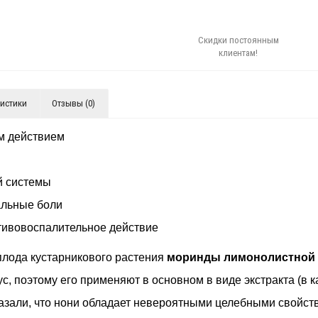
Скидки постоянным
клиентам!
ристики
Отзывы (0)
м действием
й системы
альные боли
ивовоспалительное действие
плода кустарникового растения
моринды лимонолистной
с, поэтому его применяют в основном в виде экстракта (в 
азали, что нони обладает невероятными целебными свойств