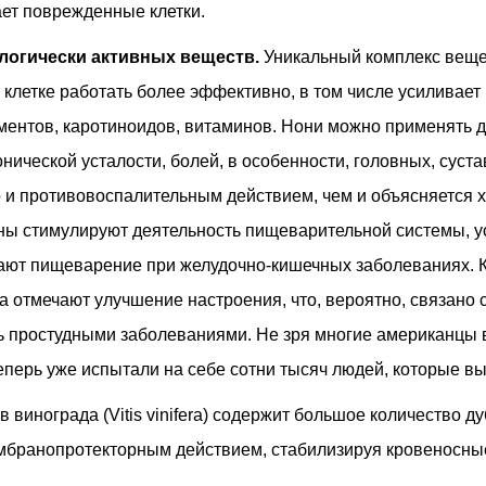
ает поврежденные клетки.
логически активных веществ.
Уникальный комплекс вещес
 клетке работать более эффективно, в том числе усиливает
ментов, каротиноидов, витаминов. Нони можно применять д
нической усталости, болей, в особенности, головных, суст
о и противовоспалительным действием, чем и объясняется
ы стимулируют деятельность пищеварительной системы, у
шают пищеварение при желудочно-кишечных заболеваниях. 
ка отмечают улучшение настроения, что, вероятно, связано
ь простудными заболеваниями. Не зря многие американцы 
еперь уже испытали на себе сотни тысяч людей, которые вы
в винограда (Vitis vinifera) содержит большое количество
бранопротекторным действием, стабилизируя кровеносные