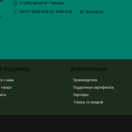
м)
+7 (701) 645-43-14 • Татьяна
ПН-ПТ: 09:00-18:00 СБ: 10:00-16:00 ВС: Выходной
е
А ПОДДЕРЖКИ
ДОПОЛНИТЕЛЬНО
ся с нами
Производители
 товара
Подарочные сертификаты
айта
Партнёры
Товары со скидкой