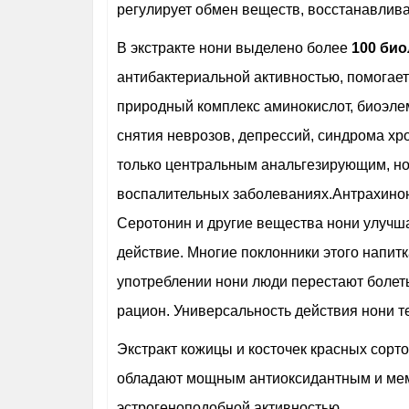
регулирует обмен веществ, восстанавлив
В экстракте нони выделено более
100 био
антибактериальной активностью, помогает
природный комплекс аминокислот, биоэле
снятия неврозов, депрессий, синдрома хро
только центральным анальгезирующим, н
воспалительных заболеваниях.Антрахинон
Серотонин и другие вещества нони улуч
действие. Многие поклонники этого напит
употреблении нони люди перестают болет
рацион. Универсальность действия нони т
Экстракт кожицы и косточек красных сорто
обладают мощным антиоксидантным и мем
эстрогеноподобной активностью.