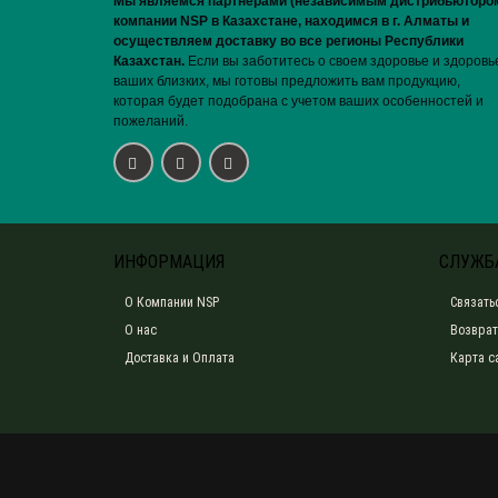
Мы являемся партнерами (независимым дистрибьюторо
компании NSP в Казахстане, находимся в г. Алматы и
осуществляем доставку во все регионы Республики
Казахстан.
Если вы заботитесь о своем здоровье и здоровь
ваших близких, мы готовы предложить вам продукцию,
которая будет подобрана с учетом ваших особенностей и
пожеланий.
ИНФОРМАЦИЯ
СЛУЖБ
О Компании NSP
Связать
О нас
Возврат
Доставка и Оплата
Карта с