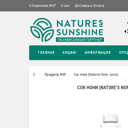
О Компании NSP
О нас
Доставка и Оплата
+
ГЛАВНАЯ
АКЦИИ!
ИНФОРМАЦИЯ
ПРО
Продукты NSP
Сок Нони (Nature’s Noni Juice)
СОК НОНИ (NATURE’S NON