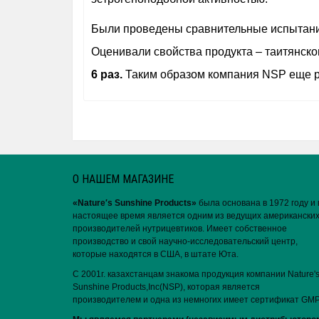
Были проведены сравнительные испытания
Оценивали свойства продукта – таитянск
6 раз.
Таким образом компания NSP еще ра
О НАШЕМ МАГАЗИНЕ
«Nature′s Sunshine Products»
была основана в 1972 году и 
настоящее время является одним из ведущих американски
производителей нутрицевтиков. Имеет собственное
производство и свой научно-исследовательский центр,
которые находятся в США, в штате Юта.
С 2001г. казахстанцам знакома продукция компании Nature'
Sunshine Products,Inc(NSP), которая является
производителем и одна из немногих имеет сертификат GMP