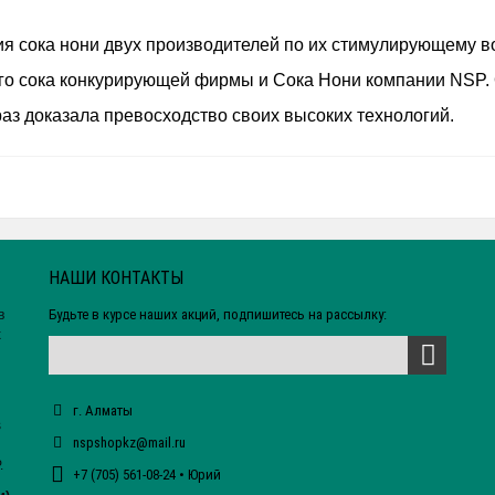
 сока нони двух производителей по их стимулирующему в
ого сока конкурирующей фирмы и Сока Нони компании NSP. 
з доказала превосходство своих высоких технологий.
НАШИ КОНТАКТЫ
Будьте в курсе наших акций, подпишитесь на рассылку:
в
х
г. Алматы
s
nspshopkz@mail.ru
.
+7 (705) 561-08-24 • Юрий