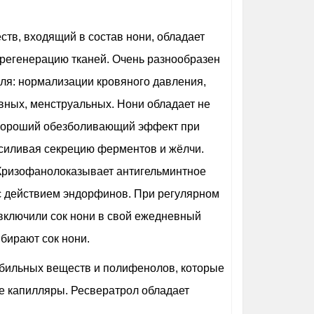
тв, входящий в состав нони, обладает
 регенерацию тканей. Очень разнообразен
ля: нормализации кровяного давления,
авных, менструальных. Нони обладает не
 хороший обезболивающий эффект при
силивая секрецию ферментов и жёлчи.
Кризофанолоказывает антигельминтное
 с действием эндорфинов. При регулярном
включили сок нони в свой ежедневный
бирают сок нони.
 дубильных веществ и полифенолов, которые
 капилляры. Ресвератрол обладает