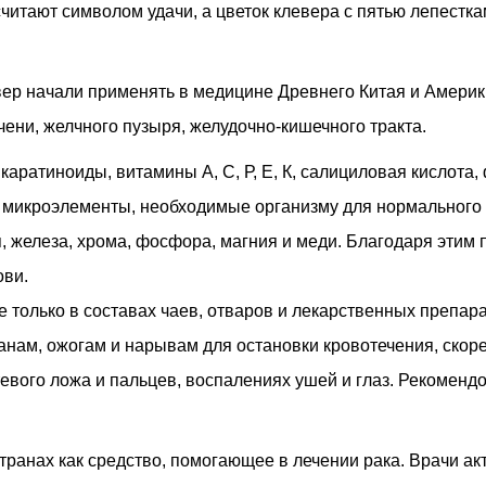
итают символом удачи, а цветок клевера с пятью лепесткам
вер начали применять в медицине Древнего Китая и Амери
чени, желчного пузыря, желудочно-кишечного тракта.
каратиноиды, витамины А, С, Р, Е, К, салициловая кислот
ие микроэлементы, необходимые организму для нормального
, железа, хрома, фосфора, магния и меди. Благодаря эти
ови.
 только в составах чаев, отваров и лекарственных препара
ранам, ожогам и нарывам для остановки кровотечения, ско
тевого ложа и пальцев, воспалениях ушей и глаз. Рекоменд
транах как средство, помогающее в лечении рака. Врачи ак