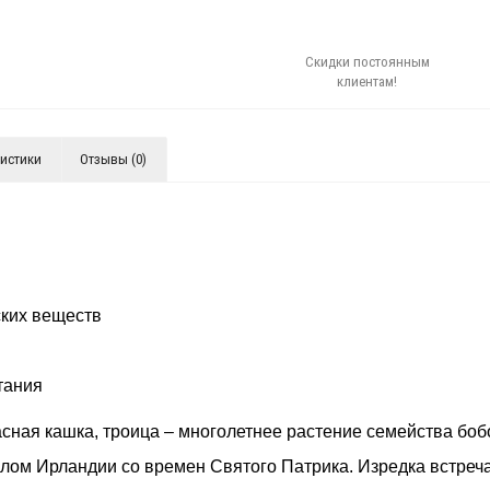
Скидки постоянным
клиентам!
ристики
Отзывы (0)
ских веществ
тания
расная кашка, троица – многолетнее растение семейства бо
олом Ирландии со времен Святого Патрика. Изредка встреч