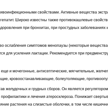
отивоинфекционными свойствами. Активные вещества экстр
 гепатит. Широко известны также противокашлевые свойства
здоровления при бронхитах, при простудных заболеваниях 
о ослабления симптомов менопаузы (некоторые вещества в 
ся для усиления лактации. Рекомендуется при предменстр
еще и мочегонные, антисептические, мягчительные, желче
щие, кровоостанавливающие, болеутоляющие, противоопух
тав желудочных и грудных сборов. Он является регулятором
 профилактики и лечения атеросклероза. Понижает свертыв
яние растения на слизистые оболочки, в том числе кишечни