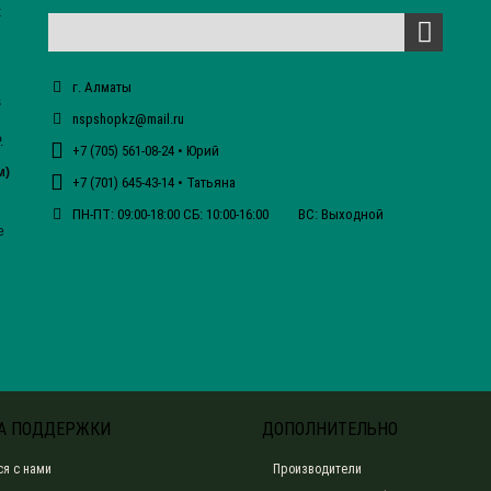
х
г. Алматы
s
nspshopkz@mail.ru
.
+7 (705) 561-08-24 • Юрий
м)
+7 (701) 645-43-14 • Татьяна
ПН-ПТ: 09:00-18:00 СБ: 10:00-16:00 ВС: Выходной
е
А ПОДДЕРЖКИ
ДОПОЛНИТЕЛЬНО
ся с нами
Производители