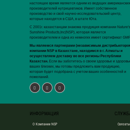
настоящее время является одним из ведущих американски
производителей нутрицевтиков. Имеет собственное
производство и свой научно-исследовательский центр,
которые находятся в США, в штате Юта.
С 2001г. казахстанцам знакома продукция компании Nature'
Sunshine Products,Inc(NSP), которая является
производителем и одна из немногих имеет сертификат GMP
Мы являемся партнерами (независимым дистрибьюторо
компании NSP в Казахстане, находимся в г. Алматы и
осуществляем доставку во все регионы Республики
Казахстан.
Если вы заботитесь о своем здоровье и здоровь
ваших близких, мы готовы предложить вам продукцию,
которая будет подобрана с учетом ваших особенностей и
пожеланий.
ИНФОРМАЦИЯ
СЛУЖБ
О Компании NSP
Связать