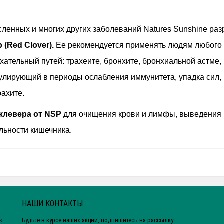
ленных и многих других заболеваний Natures Sunshine раз
(Red Clover).
Ее рекомендуется применять людям любого в
ательный путей: трахеите, бронхите, бронхиальной астме, 
улирующий в периоды ослабления иммунитета, упадка сил,
рахите.
клевера от NSP
для очищения крови и лимфы, выведения 
льности кишечника.
НАШИ КОНТАКТЫ
Будьте в курсе наших акций, подпишитесь на рассылку:
в