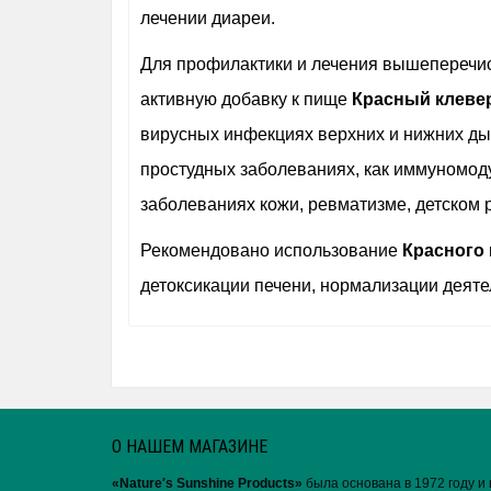
лечении диареи.
Для профилактики и лечения вышеперечис
активную добавку к пище
Крaсный клевер 
вирусных инфекциях верхних и нижних дых
простудных заболеваниях, как иммуномод
заболеваниях кожи, ревматизме, детском 
Рекомендовано использование
Крaсного 
детоксикации печени, нормализации деяте
О НАШЕМ МАГАЗИНЕ
«Nature′s Sunshine Products»
была основана в 1972 году и 