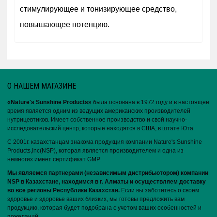
стимулирующее и тонизирующее средство,
повышающее потенцию.
О НАШЕМ МАГАЗИНЕ
«Nature′s Sunshine Products»
была основана в 1972 году и в настоящее
время является одним из ведущих американских производителей
нутрицевтиков. Имеет собственное производство и свой научно-
исследовательский центр, которые находятся в США, в штате Юта.
С 2001г. казахстанцам знакома продукция компании Nature's Sunshine
Products,Inc(NSP), которая является производителем и одна из
немногих имеет сертификат GMP.
Мы являемся партнерами (независимым дистрибьютором) компании
NSP в Казахстане, находимся в г. Алматы и осуществляем доставку
во все регионы Республики Казахстан.
Если вы заботитесь о своем
здоровье и здоровье ваших близких, мы готовы предложить вам
продукцию, которая будет подобрана с учетом ваших особенностей и
пожеланий.