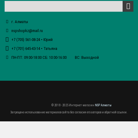
г. Алматы
nspshopkz@mail.ru
+7 (705) 561-08-24 • Юрий
+7 (701) 645-43-14 • Татьяна
ПН-ПТ: 09:00-18:00 СБ: 10:00-16:00 ВС: Выходной
© 2018 - 2025 Интернет магазин
NSP Алматы
Запрещено использование материалов сайта без согласия его авторов и обратной ссылки.