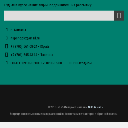
Будьте в курсе наших акций, подпишитесь на рассылку:
г. Алматы
nspshopkz@mail.ru
+7 (705) 561-08-24 • Юрий
+7 (701) 645-43-14 • Татьяна
ПН-ПТ: 09:00-18:00 СБ: 10:00-16:00 ВС: Выходной
© 2018 - 2025 Интернет магазин
NSP Алматы
Запрещено использование материалов сайта без согласия его авторов и обратной ссылки.